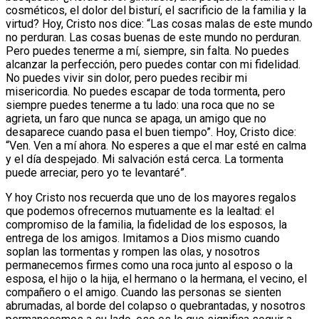
cosméticos, el dolor del bisturí, el sacrificio de la familia y la
virtud? Hoy, Cristo nos dice: “Las cosas malas de este mundo
no perduran. Las cosas buenas de este mundo no perduran.
Pero puedes tenerme a mí, siempre, sin falta. No puedes
alcanzar la perfección, pero puedes contar con mi fidelidad.
No puedes vivir sin dolor, pero puedes recibir mi
misericordia. No puedes escapar de toda tormenta, pero
siempre puedes tenerme a tu lado: una roca que no se
agrieta, un faro que nunca se apaga, un amigo que no
desaparece cuando pasa el buen tiempo”. Hoy, Cristo dice:
“Ven. Ven a mí ahora. No esperes a que el mar esté en calma
y el día despejado. Mi salvación está cerca. La tormenta
puede arreciar, pero yo te levantaré”.
Y hoy Cristo nos recuerda que uno de los mayores regalos
que podemos ofrecernos mutuamente es la lealtad: el
compromiso de la familia, la fidelidad de los esposos, la
entrega de los amigos. Imitamos a Dios mismo cuando
soplan las tormentas y rompen las olas, y nosotros
permanecemos firmes como una roca junto al esposo o la
esposa, el hijo o la hija, el hermano o la hermana, el vecino, el
compañero o el amigo. Cuando las personas se sienten
abrumadas, al borde del colapso o quebrantadas, y nosotros