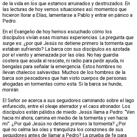
de la vida en los que estamos arruinados y destrozados. En
las lecturas de hoy vemos situaciones así: momentos que
hicieron llorar a Elías, lamentarse a Pablo y entrar en pánico a
Pedro.
En el Evangelio de hoy hemos escuchado cómo los
discípulos vivían esas mismas experiencias. La pregunta que
surge es: ¿por qué Jesús no detiene primero la tormenta que
estaban sufriendo? La barca con sus discípulos es azotada
por el viento y amenazada por las olas. No hay guardia
costera que acuda al rescate, ni radio para pedir ayuda, ni
bengalas para señalar la emergencia. Estos hombres no
llevan chalecos salvavidas. Muchos de los hombres de la
barca son pescadores que han visto cuerpos de personas
ahogadas en tormentas como esta. Si la barca se hunde,
morirán.
El Señor se acerca a sus seguidores caminando sobre el lago
enfurecido, entre el oleaje aterrador y el caos atronador. Los
discípulos están pálidos de miedo. Jesús llama a Pedro: “Ven
hacia mí ahora; camina en medio de la tormenta y ven hacia
mí”. ¿Por qué Jesús no detiene primero la tormenta? ¿Por
qué no calma las olas y tranquiliza los corazones de sus
seguidores antes de llamar a Pedro? La prueba de fe para