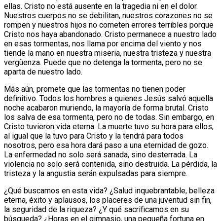
ellas. Cristo no está ausente en la tragedia ni en el dolor.
Nuestros cuerpos no se debilitan, nuestros corazones no se
rompen y nuestros hijos no cometen errores terribles porque
Cristo nos haya abandonado. Cristo permanece a nuestro lado
en esas tormentas, nos llama por encima del viento y nos
tiende la mano en nuestra miseria, nuestra tristeza y nuestra
vergüenza. Puede que no detenga la tormenta, pero no se
aparta de nuestro lado.
Más aún, promete que las tormentas no tienen poder
definitivo. Todos los hombres a quienes Jesús salvó aquella
noche acabaron muriendo, la mayoría de forma brutal. Cristo
los salva de esa tormenta, pero no de todas. Sin embargo, en
Cristo tuvieron vida eterna. La muerte tuvo su hora para ellos,
al igual que la tuvo para Cristo y la tendrá para todos
nosotros, pero esa hora dará paso a una eternidad de gozo.
La enfermedad no solo será sanada, sino desterrada. La
violencia no solo será contenida, sino destruida. La pérdida, la
tristeza y la angustia serán expulsadas para siempre.
¿Qué buscamos en esta vida? ¿Salud inquebrantable, belleza
eterna, éxito y aplausos, los placeres de una juventud sin fin,
la seguridad de la riqueza? ¿Y qué sacrificamos en su
búsqueda? ¿Horas en el gimnasio, una pequeña fortuna en